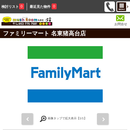
0
0
検討リスト
最近見た物件
お問合せ
ファミリーマート 名東猪高台店
前
次
画像タップで拡大表示【
1
/1】