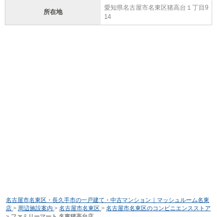
愛知県名古屋市名東区猪高台１丁目9
所在地
14
名古屋市名東区・長久手市の一戸建て・中古マンション｜マッシュルーム名東
店
>
周辺施設案内
>
名古屋市名東区
>
名古屋市名東区のコンビニエンスストア
>
ファミリーマート 名東猪高台店