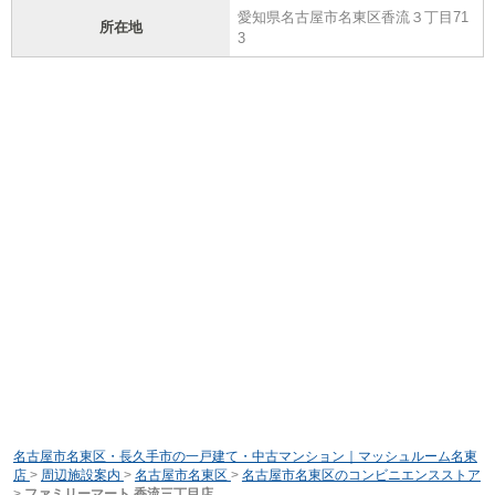
愛知県名古屋市名東区香流３丁目71
所在地
3
名古屋市名東区・長久手市の一戸建て・中古マンション｜マッシュルーム名東
店
>
周辺施設案内
>
名古屋市名東区
>
名古屋市名東区のコンビニエンスストア
>
ファミリーマート 香流三丁目店