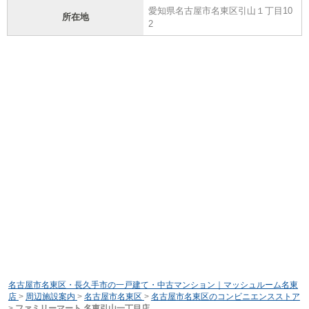
愛知県名古屋市名東区引山１丁目10
所在地
2
名古屋市名東区・長久手市の一戸建て・中古マンション｜マッシュルーム名東
店
>
周辺施設案内
>
名古屋市名東区
>
名古屋市名東区のコンビニエンスストア
>
ファミリーマート 名東引山一丁目店