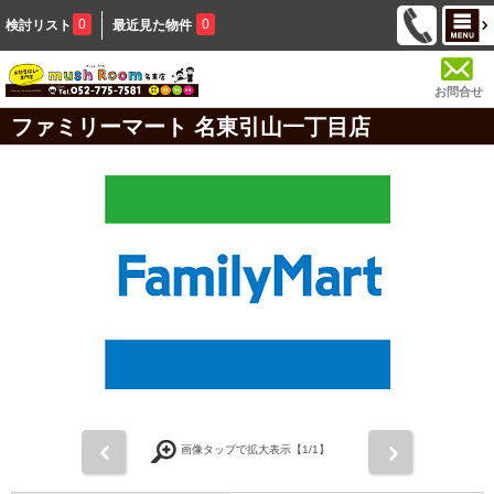
0
0
検討リスト
最近見た物件
お問合せ
ファミリーマート 名東引山一丁目店
前
次
画像タップで拡大表示【
1
/1】